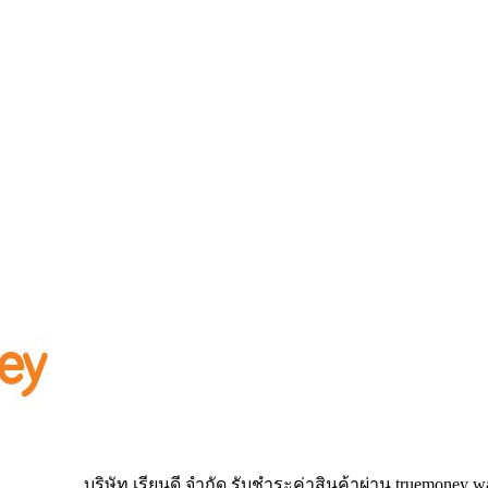
บริษัท เรียนดี จำกัด รับชำระค่าสินค้าผ่าน truemoney wa