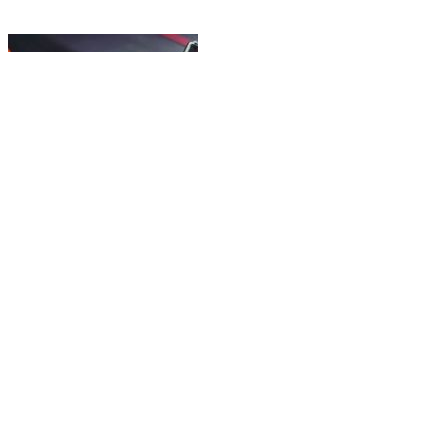
บริษัท เรียนดี จำกัด
รับชำระค่าสินค้าผ่าน truemoney wallet
Links
ชมรมธรรมศาสตร์นครสวรรค์
สินค้าล่าสุด