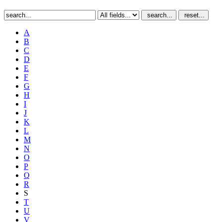
search...
reset...
A
B
C
D
E
F
G
H
I
J
K
L
M
N
O
P
Q
R
S
T
U
V