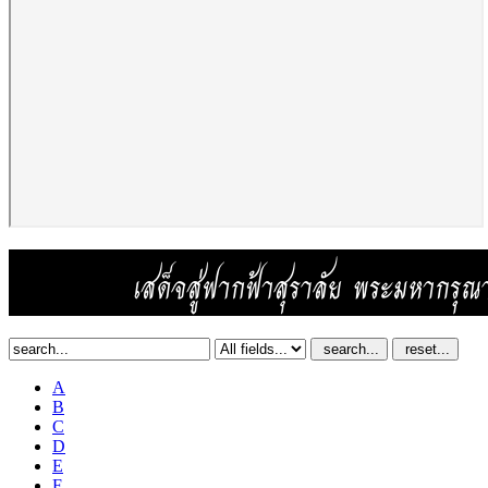
search...
reset...
A
B
C
D
E
F