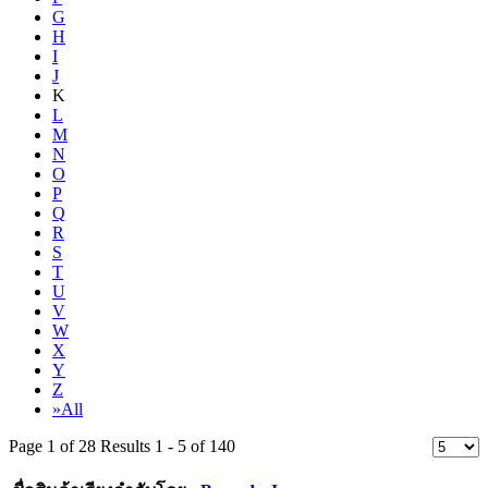
G
H
I
J
K
L
M
N
O
P
Q
R
S
T
U
V
W
X
Y
Z
»All
Page 1 of 28 Results 1 - 5 of 140