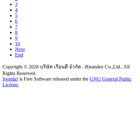
3
4
5
6
7
8
9
10
Next
End
Copyright © 2026 บริษัท เรียนดี จำกัด - Rieandee Co.,Ltd.. All
Rights Reserved.
Joomla!
is Free Software released under the
GNU General Public
License.