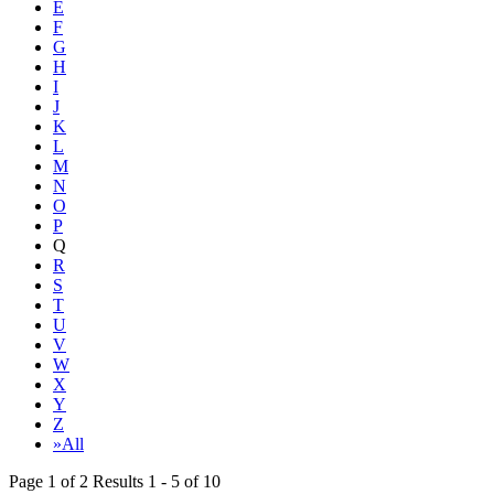
E
F
G
H
I
J
K
L
M
N
O
P
Q
R
S
T
U
V
W
X
Y
Z
»All
Page 1 of 2 Results 1 - 5 of 10