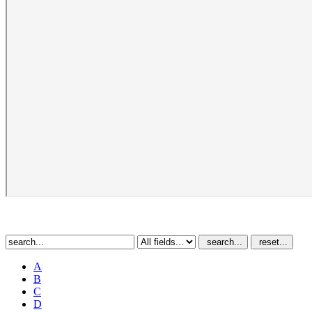
search...
reset...
A
B
C
D